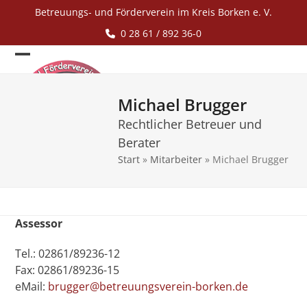
Skip
Betreuungs- und Förderverein im Kreis Borken e. V.
to
0 28 61 / 892 36-0
content
Open
Close
mobile
mobile
Michael Brugger
menu
menu
Rechtlicher Betreuer und
Berater
Start
»
Mitarbeiter
»
Michael Brugger
Assessor
Tel.: 02861/89236-12
Fax: 02861/89236-15
eMail:
brugger@betreuungsverein-borken.de