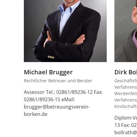
Michael Brugger
Dirk Bo
Rechtlicher Betreuer und Berater
Geschäftsf
Verfahrens
Assessor Tel.: 02861/89236-12 Fax:
Werdenfel
02861/89236-15 eMail:
Verfahrens
brugger@betreuungsverein-
Kindschaf
borken.de
Diplom-Vo
13 Fax: 0
bollrath@