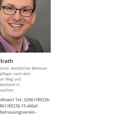
llrath
ührer, Rechtlicher Betreuer,
pfleger nach dem
ser Weg und
beistand in
tssachen
lkswirt Tel.: 02861/89236-
2861/89236-15 eMail:
betreuungsverein-