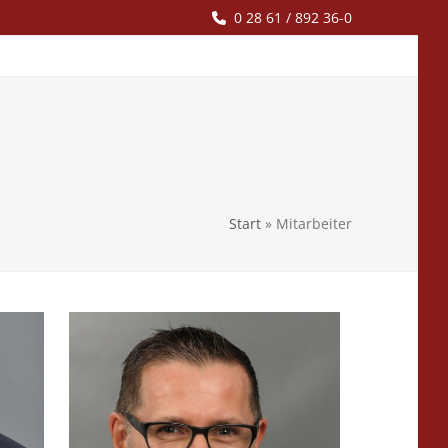
0 28 61 / 892 36-0
Start
»
Mitarbeiter