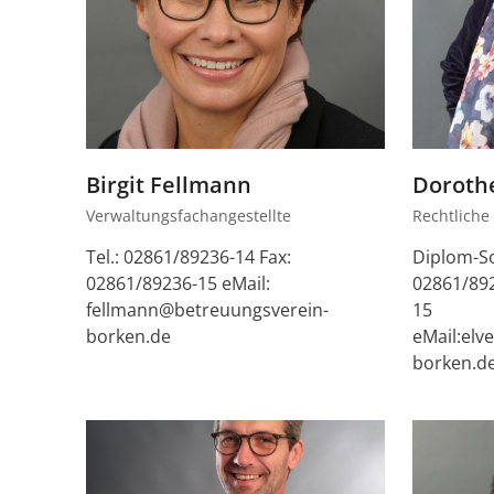
Birgit Fellmann
Doroth
Verwaltungsfachangestellte
Rechtliche
Tel.: 02861/89236-14 Fax:
Diplom-So
02861/89236-15 eMail:
02861/892
fellmann@betreuungsverein-
15
borken.de
eMail:el
borken.d