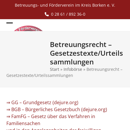
Skip
Betreuungs- und Förderverein im Kreis Borken e. V.
to
0 28 61 / 892 36-0
content
Open
Close
mobile
mobile
Betreuungsrecht –
menu
menu
Gesetzestexte/Urteils
sammlungen
Start
»
Infobörse
»
Betreuungsrecht –
Gesetzestexte/Urteilssammlungen
⇒ GG – Grundgesetz (dejure.org)
⇒ BGB – Bürgerliches Gesetzbuch (dejure.org)
⇒ FamFG – Gesetz über das Verfahren in
Familiensachen